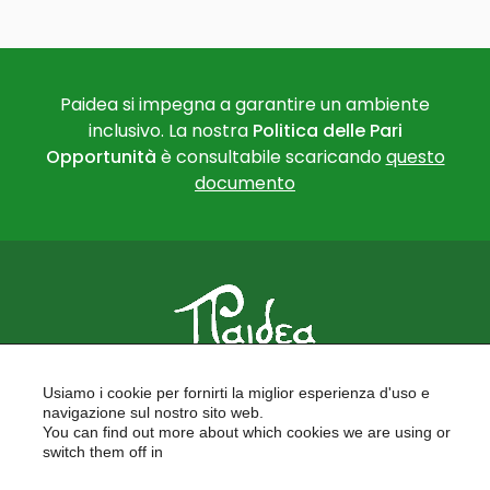
Paidea si impegna a garantire un ambiente
inclusivo. La nostra
Politica delle Pari
Opportunità
è consultabile scaricando
questo
documento
PAIDEA
Usiamo i cookie per fornirti la miglior esperienza d'uso e
FORMAZIONE PER LE SCUOLE
navigazione sul nostro sito web.
FORMAZIONE PROFESSIONALE
You can find out more about which cookies we are using or
PROGETTI EUROPEI
switch them off in
LAVORA CON NOI
settings