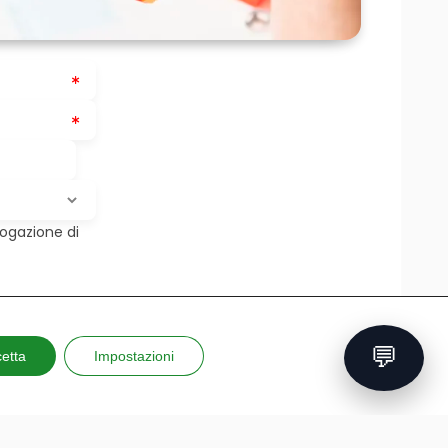
rogazione di
💬
etta
Impostazioni