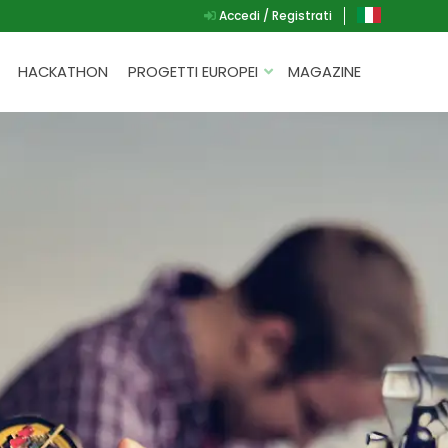
Accedi / Registrati
HACKATHON
PROGETTI EUROPEI
MAGAZINE
G.A.D.
P.L.A.Y.
G.A.M.E.
SPEAK UP FOR YOURSELF