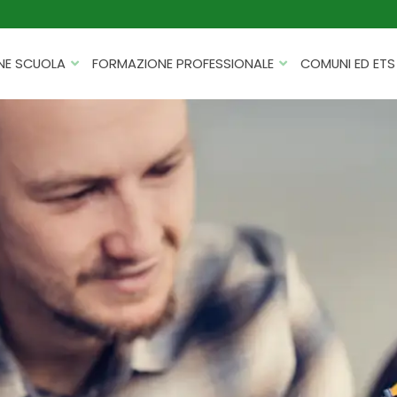
NE SCUOLA
FORMAZIONE PROFESSIONALE
COMUNI ED ETS
CATALOGHI
FORMAZIONE FINANZIATA
PROGETTI PER ISTITUTI
HACKATHON PER AZIENDE
SCOLASTICI
INTELLIGENZA ARTIFICIALE
ERASMUS+ MOBILITÀ
CYBERSECURITY
FSL/PCTO
SOFT SKILL E MANAGEMENT
PROGETTI PNRR
ROBOTICA E IOT
FORMAZIONE PER DOCENTI
ESG E SOSTENIBILITÀ
PROGETTAZIONE E
FORMAZIONE SU MISURA
RENDICONTAZIONE
VIAGGI D’ISTRUZIONE