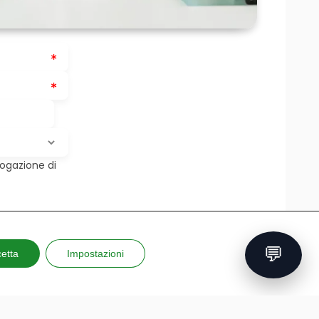
rogazione di
💬
etta
Impostazioni