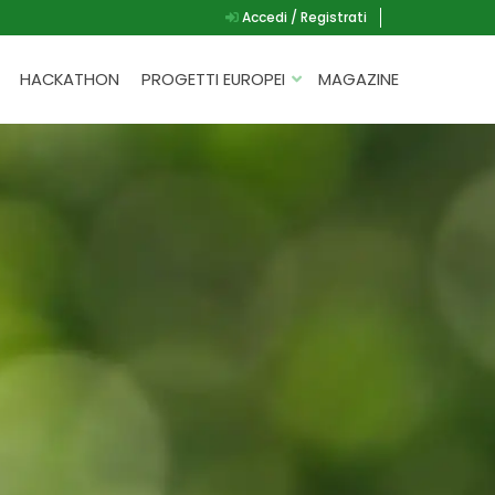
Accedi / Registrati
HACKATHON
PROGETTI EUROPEI
MAGAZINE
G.A.D.
P.L.A.Y.
G.A.M.E.
SPEAK UP FOR YOURSELF