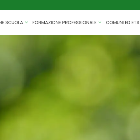
NE SCUOLA
FORMAZIONE PROFESSIONALE
COMUNI ED ETS
CATALOGHI
FORMAZIONE FINANZIATA
PROGETTI PER ISTITUTI
HACKATHON PER AZIENDE
SCOLASTICI
INTELLIGENZA ARTIFICIALE
ERASMUS+ MOBILITÀ
CYBERSECURITY
FSL/PCTO
SOFT SKILL E MANAGEMENT
PROGETTI PNRR
ROBOTICA E IOT
FORMAZIONE PER DOCENTI
ESG E SOSTENIBILITÀ
PROGETTAZIONE E
FORMAZIONE SU MISURA
RENDICONTAZIONE
VIAGGI D’ISTRUZIONE