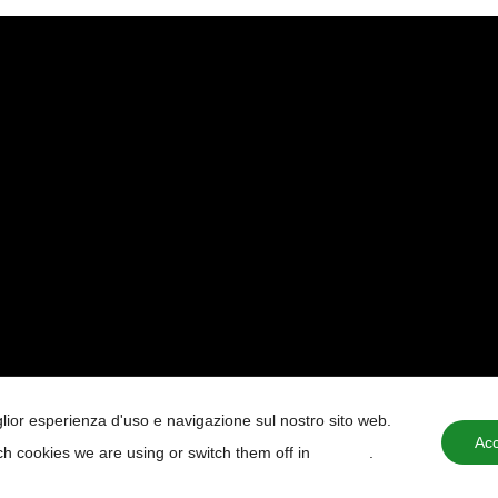
iglior esperienza d'uso e navigazione sul nostro sito web.
Acc
h cookies we are using or switch them off in
settings
.