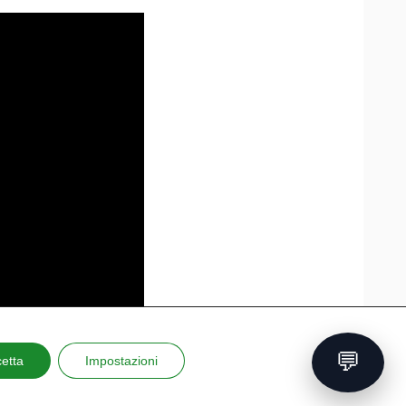
💬
etta
Impostazioni