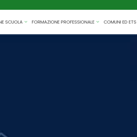
NE SCUOLA
FORMAZIONE PROFESSIONALE
COMUNI ED ETS
CATALOGHI
FORMAZIONE FINANZIATA
PROGETTI PER ISTITUTI
HACKATHON PER AZIENDE
SCOLASTICI
INTELLIGENZA ARTIFICIALE
ERASMUS+ MOBILITÀ
CYBERSECURITY
FSL/PCTO
SOFT SKILL E MANAGEMENT
PROGETTI PNRR
ROBOTICA E IOT
FORMAZIONE PER DOCENTI
ESG E SOSTENIBILITÀ
PROGETTAZIONE E
FORMAZIONE SU MISURA
RENDICONTAZIONE
VIAGGI D’ISTRUZIONE