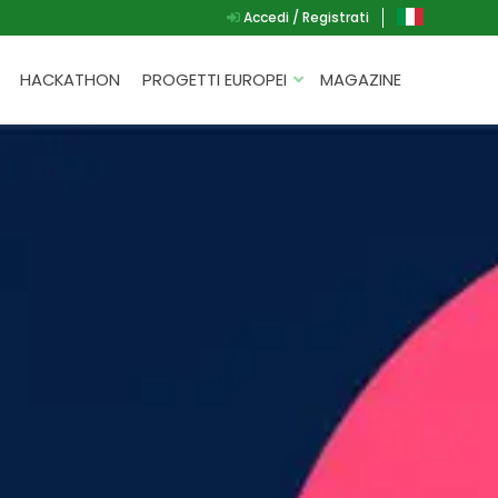
Accedi / Registrati
HACKATHON
PROGETTI EUROPEI
MAGAZINE
G.A.D.
P.L.A.Y.
G.A.M.E.
SPEAK UP FOR YOURSELF