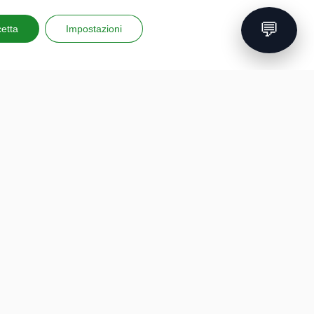
💬
etta
Impostazioni
nsultabile scaricando
questo documento
FORMAZIONE
PROGETTI EUROPEI
PROFESSIONALE
G.A.D.
Formazione finanziata
P.L.A.Y.
Hackathon per aziende
G.A.M.E.
Intelligenza artificiale
Speak Up For Yourself
Cybersecurity