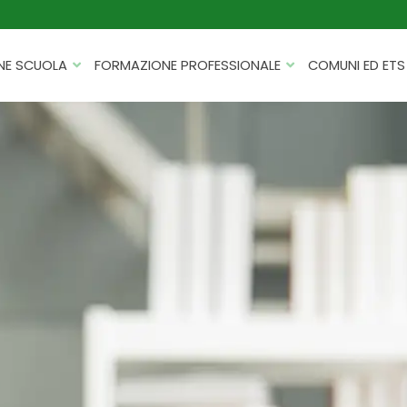
NE SCUOLA
FORMAZIONE PROFESSIONALE
COMUNI ED ETS
CATALOGHI
FORMAZIONE FINANZIATA
PROGETTI PER ISTITUTI
HACKATHON PER AZIENDE
SCOLASTICI
INTELLIGENZA ARTIFICIALE
ERASMUS+ MOBILITÀ
CYBERSECURITY
FSL/PCTO
SOFT SKILL E MANAGEMENT
PROGETTI PNRR
ROBOTICA E IOT
FORMAZIONE PER DOCENTI
ESG E SOSTENIBILITÀ
PROGETTAZIONE E
FORMAZIONE SU MISURA
RENDICONTAZIONE
VIAGGI D’ISTRUZIONE