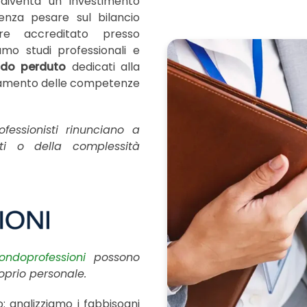
iventa un investimento
enza pesare sul bilancio
re accreditato presso
amo studi professionali e
ndo perduto
dedicati alla
namento delle competenze
essionisti rinunciano a
ti o della complessità
ondoprofessioni
possono
oprio personale.
: analizziamo i fabbisogni