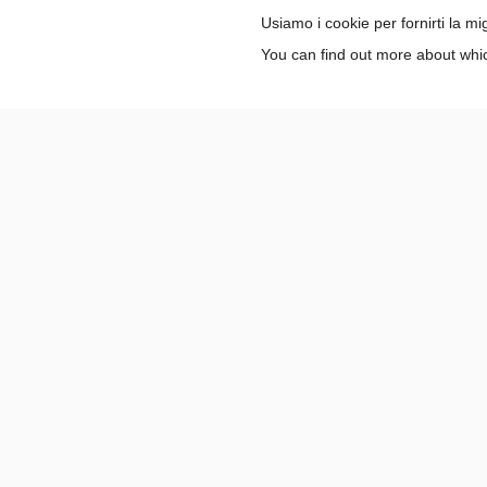
corsi, infor
Usiamo i cookie per fornirti la m
You can find out more about whic
Paidea si impegna a garantire un ambient