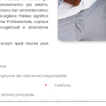
inanziamento più adatto,
ntero iter amministrativo,
cegliere Paidea significa
one Professionale, capace
progettuali e attenzione
copri quali risorse puoi
aidea Sas ad inviarmi newsletter relative ad attività formative, e