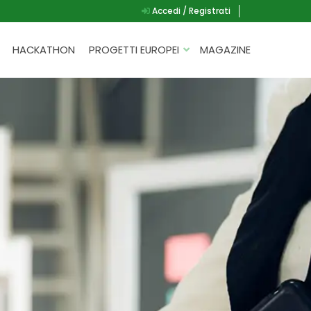
Accedi / Registrati
HACKATHON
PROGETTI EUROPEI
MAGAZINE
G.A.D.
P.L.A.Y.
G.A.M.E.
SPEAK UP FOR YOURSELF