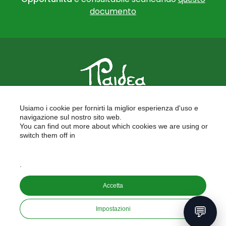
documento
PAIDEA
Usiamo i cookie per fornirti la miglior esperienza d'uso e
FORMAZIONE PER LE SCUOLE
navigazione sul nostro sito web.
FORMAZIONE PROFESSIONALE
You can find out more about which cookies we are using or
PROGETTI EUROPEI
switch them off in
LAVORA CON NOI
settings
.
Copyright © 2026
Accetta
PAIDEA S.A.S. - Capitale sociale 10.000€ i.v.
Riproduzione Vietata
💬
Impostazioni
Informativa sulla privacy
developed by
aeris
labs