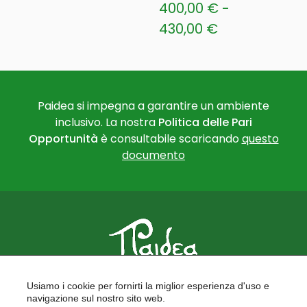
400,00
€
-
Fascia
430,00
€
di
Questo
prezzo:
prodotto
ha
da
più
Paidea si impegna a garantire un ambiente
400,00 €
inclusivo. La nostra
Politica delle Pari
varianti.
a
Opportunità
è consultabile scaricando
questo
Le
430,00 €
documento
opzioni
possono
essere
scelte
nella
pagina
del
PAIDEA
prodotto
Usiamo i cookie per fornirti la miglior esperienza d'uso e
FORMAZIONE PER LE SCUOLE
navigazione sul nostro sito web.
FORMAZIONE PROFESSIONALE