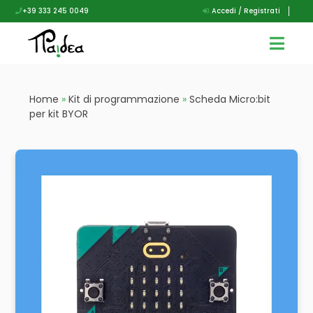
+39 333 245 0049
Accedi / Registrati
Home
»
Kit di programmazione
»
Scheda Micro:bit
per kit BYOR