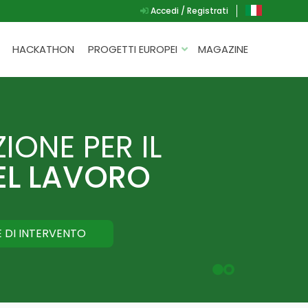
Accedi / Registrati
HACKATHON
PROGETTI EUROPEI
MAGAZINE
G.A.D.
P.L.A.Y.
IONE PER IL
G.A.M.E.
PER
SPEAK UP FOR YOURSELF
L LAVORO
E DI INTERVENTO