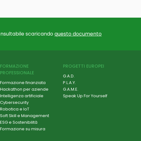
nsultabile scaricando
questo documento
FORMAZIONE
PROGETTI EUROPEI
PROFESSIONALE
G.A.D.
Formazione finanziata
P.L.A.Y.
Hackathon per aziende
G.A.M.E.
Intelligenza artificiale
Speak Up For Yourself
Cybersecurity
Robotica e IoT
Soft Skill e Management
ESG e Sostenibilità
Formazione su misura