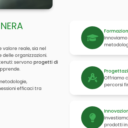
KIT DI PROGRAMMAZIONE
CORSI ONLINE PER STUDENTI
ENERA
Formazio
CORSI ONLINE PER DOCENTI
Innoviamo 
metodologi
MATERIALE DIDATTICO
valore reale, sia nel
 delle organizzazioni.
tenuti: servono
progetti di
 apprende.
Progettaz
Offriamo c
metodologie,
percorsi f
ssioni efficaci tra
Innovazio
Investiamo 
prodotti in