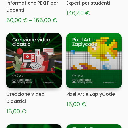
informatiche PEKIT per
Expert per studenti
Docenti
146,40
€
Fascia
50,00
€
-
165,00
€
di
Questo
prezzo:
prodotto
ha
da
più
50,00 €
varianti.
a
Le
165,00 €
opzioni
possono
essere
Creazione Video
Pixel Art e ZaplyCode
scelte
Didattici
nella
15,00
€
pagina
15,00
€
del
prodotto