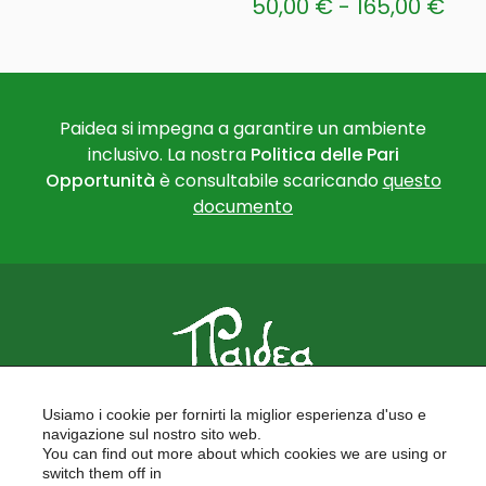
Fas
50,00
€
-
165,00
€
di
Questo
pre
prodotto
ha
da
più
Paidea si impegna a garantire un ambiente
50,
inclusivo. La nostra
Politica delle Pari
varianti.
a
Opportunità
è consultabile scaricando
questo
Le
165
documento
opzioni
possono
essere
scelte
nella
pagina
del
PAIDEA
prodotto
Usiamo i cookie per fornirti la miglior esperienza d'uso e
FORMAZIONE PER LE SCUOLE
navigazione sul nostro sito web.
FORMAZIONE PROFESSIONALE
You can find out more about which cookies we are using or
PROGETTI EUROPEI
switch them off in