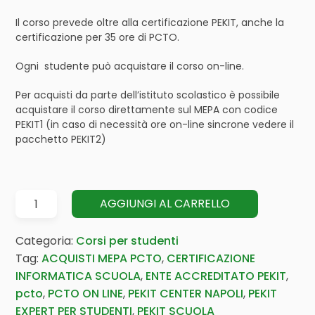
Il corso prevede oltre alla certificazione PEKIT, anche la
certificazione per 35 ore di PCTO.
Ogni studente può acquistare il corso on-line.
Per acquisti da parte dell’istituto scolastico è possibile
acquistare il corso direttamente sul MEPA con codice
PEKIT1 (in caso di necessità ore on-line sincrone vedere il
pacchetto PEKIT2)
Certificazione
AGGIUNGI AL CARRELLO
PEKIT
Expert
Categoria:
Corsi per studenti
per
Tag:
ACQUISTI MEPA PCTO
,
CERTIFICAZIONE
studenti
INFORMATICA SCUOLA
,
ENTE ACCREDITATO PEKIT
,
quantità
pcto
,
PCTO ON LINE
,
PEKIT CENTER NAPOLI
,
PEKIT
EXPERT PER STUDENTI
,
PEKIT SCUOLA