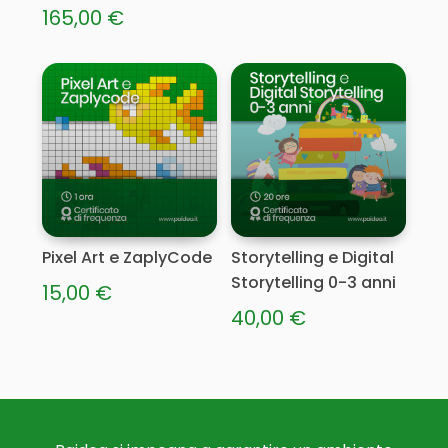
Fascia
165,00
€
di
Questo
prezzo:
prodotto
ha
da
più
50,00 €
varianti.
a
Le
165,00 €
opzioni
possono
essere
Pixel Art e ZaplyCode
Storytelling e Digital
scelte
Storytelling 0-3 anni
15,00
€
nella
40,00
€
pagina
del
prodotto