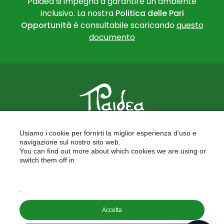
Paidea si impegna a garantire un ambiente
inclusivo. La nostra
Politica delle Pari
Opportunità
è consultabile scaricando
questo
documento
PAIDEA
Usiamo i cookie per fornirti la miglior esperienza d'uso e
FORMAZIONE PER LE SCUOLE
navigazione sul nostro sito web.
FORMAZIONE PROFESSIONALE
You can find out more about which cookies we are using or
PROGETTI EUROPEI
switch them off in
LAVORA CON NOI
settings
.
Copyright © 2026
Accetta
PAIDEA S.A.S. - Capitale sociale 10.000€ i.v.