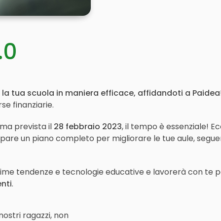
KIT DI PROGRAMMAZIONE
CORSI ONLINE PER STUDENTI
.0
CORSI ONLINE PER DOCENTI
MATERIALE DIDATTICO
 la tua scuola in maniera efficace, affidandoti a Paidea
rse finanziarie.
ma prevista il
28 febbraio 2023
, il tempo è essenziale! E
uppare un piano completo per migliorare le tue aule, segu
time tendenze e tecnologie educative e lavorerà con te per
nti
.
nostri ragazzi, non