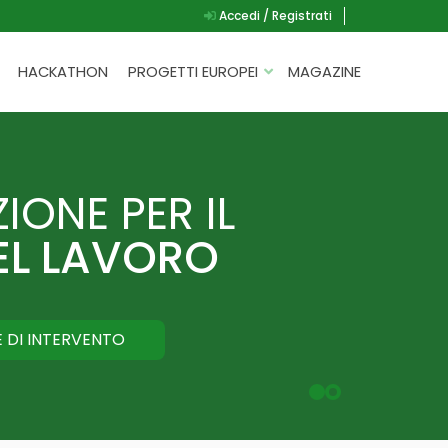
Accedi / Registrati
HACKATHON
PROGETTI EUROPEI
MAGAZINE
G.A.D.
P.L.A.Y.
IONE PER IL
G.A.M.E.
PER
SPEAK UP FOR YOURSELF
L LAVORO
E DI INTERVENTO