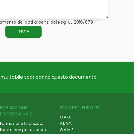
amento dei dati ai sensi del Reg. UE 2016/679
nsultabile scaricando
questo documento
FORMAZIONE
PROGETTI EUROPEI
PROFESSIONALE
G.A.D.
Formazione finanziata
P.L.A.Y.
Hackathon per aziende
G.A.M.E.