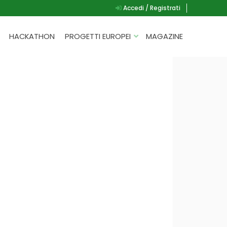
Accedi / Registrati
HACKATHON
PROGETTI EUROPEI
MAGAZINE
G.A.D.
P.L.A.Y.
G.A.M.E.
SPEAK UP FOR YOURSELF