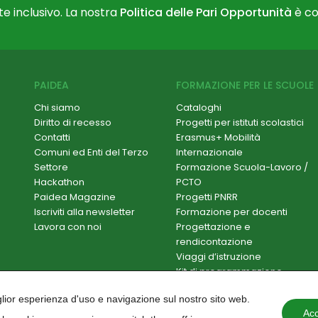
e inclusivo. La nostra
Politica delle Pari Opportunità
è co
PAIDEA
FORMAZIONE PER LE SCUOLE
Chi siamo
Cataloghi
Diritto di recesso
Progetti per istituti scolastici
Contatti
Erasmus+ Mobilità
Comuni ed Enti del Terzo
Internazionale
Settore
Formazione Scuola-Lavoro /
Hackathon
PCTO
Paidea Magazine
Progetti PNRR
Iscriviti alla newsletter
Formazione per docenti
Lavora con noi
Progettazione e
rendicontazione
Viaggi d’istruzione
Kit di programmazione
Corsi online per studenti
iglior esperienza d'uso e navigazione sul nostro sito web.
Corsi online per docenti
Acc
Materiale didattico