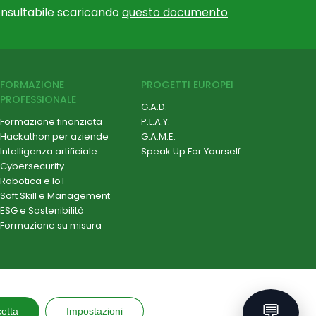
nsultabile scaricando
questo documento
FORMAZIONE
PROGETTI EUROPEI
PROFESSIONALE
G.A.D.
Formazione finanziata
P.L.A.Y.
Hackathon per aziende
G.A.M.E.
Intelligenza artificiale
Speak Up For Yourself
Cybersecurity
Robotica e IoT
Soft Skill e Management
ESG e Sostenibilità
Formazione su misura
💬
etta
Impostazioni