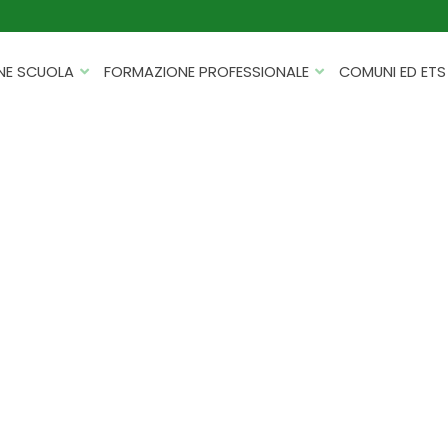
NE SCUOLA
FORMAZIONE PROFESSIONALE
COMUNI ED ETS
CATALOGHI
FORMAZIONE FINANZIATA
PROGETTI PER ISTITUTI
HACKATHON PER AZIENDE
SCOLASTICI
INTELLIGENZA ARTIFICIALE
ERASMUS+ MOBILITÀ
CYBERSECURITY
FSL/PCTO
SOFT SKILL E MANAGEMENT
PROGETTI PNRR
ROBOTICA E IOT
FORMAZIONE PER DOCENTI
ESG E SOSTENIBILITÀ
PROGETTAZIONE E
FORMAZIONE SU MISURA
RENDICONTAZIONE
VIAGGI D’ISTRUZIONE