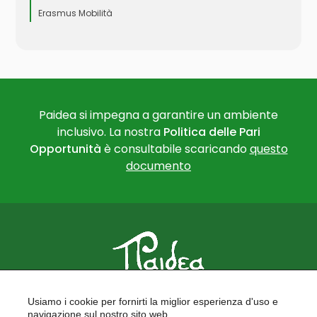
Erasmus Mobilità
Paidea si impegna a garantire un ambiente
inclusivo. La nostra
Politica delle Pari
Opportunità
è consultabile scaricando
questo
documento
PAIDEA
Usiamo i cookie per fornirti la miglior esperienza d'uso e
FORMAZIONE PER LE SCUOLE
navigazione sul nostro sito web.