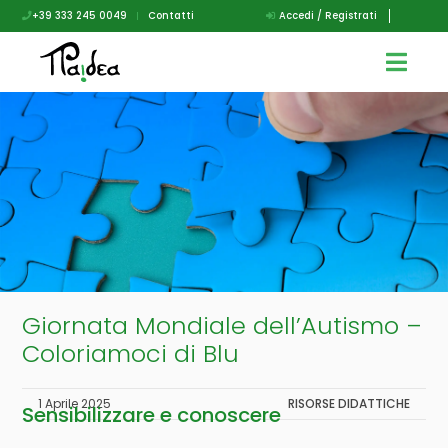
+39 333 245 0049
|
Contatti
Accedi / Registrati
Giornata Mondiale dell’Autismo –
Coloriamoci di Blu
1 Aprile 2025
RISORSE DIDATTICHE
Sensibilizzare e conoscere