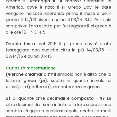
Perchè si festeggia il 14 marzo?
Semplice! In
America, dove è nato il Pi Greco Day, le date
vengono indicate inserendo prima il mese e poi il
giorno. Il 14/03 diventa quindi il 03/14: 3,14. Per i più
scrupolosi, l’ora esatta per festeggiare il pi greco è
alle ore 15 —> 3.1415
Doppia festa:
nel 2015 il pi greco day è stato
festeggiato con qualche cifra in più: 14/03/15 –>
03/14/15 e quindi 3,1415
Curiosità matematiche
1)Perchè chiamarlo π?
il simbolo non è altro che la
lettera
greca
(
pi
), scelta in quanto iniziale di
περιφέρεια (perifereia), circonferenza in
greco
.
2) Di quante cifre decimali è composto il π?
Le
cifre decimali di
π
sono infinite e la loro successione
sembra sfuggire a qualsiasi regola, anche se molti