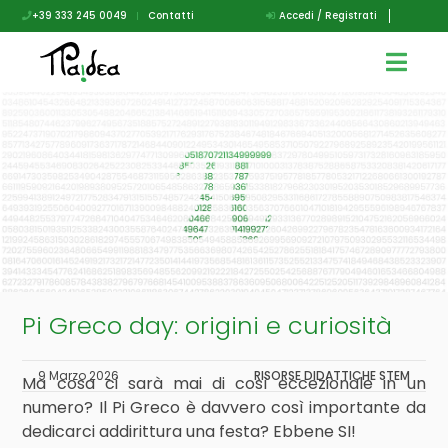
+39 333 245 0049
|
Contatti
Accedi / Registrati
Pi Greco day: origini e curiosità
9 Marzo 2026
RISORSE DIDATTICHE
STEM
Ma cosa ci sarà mai di così eccezionale in un
numero? Il Pi Greco è davvero così importante da
dedicarci addirittura una festa? Ebbene SI!