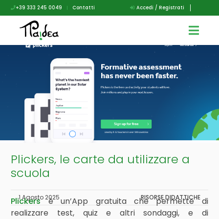
+39 333 245 0049
|
Contatti
Accedi / Registrati
Plickers, le carte da utilizzare a
scuola
1 Agosto 2025
RISORSE DIDATTICHE
Plickers
è un’App gratuita che permette di
realizzare test, quiz e altri sondaggi, e di