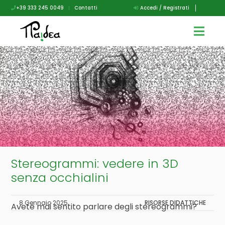
+39 333 245 0049
|
Contatti
Accedi / Registrati
Stereogrammi: vedere in 3D
senza occhialini
8 Gennaio 2025
RISORSE DIDATTICHE
Avete mai sentito parlare degli stereogrammi?