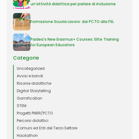
un’attività didattica per parlare di inclusione
Formazione Scuola Lavoro: dai PCTO alla FSL
Paidea’s New Erasmus+ Courses: Elite Training
for European Educators
Categorie
Uncategorized
Avvisi e bandi
Risorse didattiche
Digital Storytelling
Gamification
STEM
Progetti PNRR/PCTO
Percorsi didattici
Comuni ed Enti del Terzo Settore
Hackathon