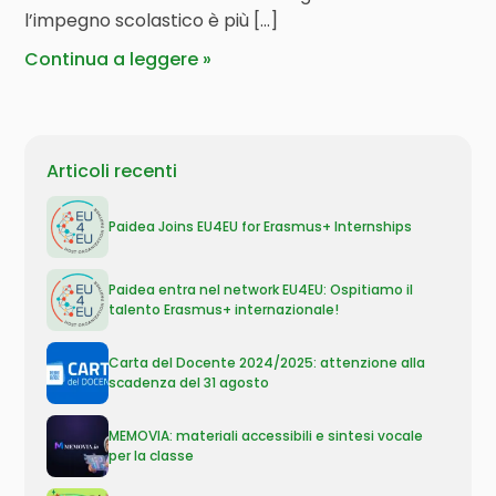
l’impegno scolastico è più […]
Continua a leggere
Articoli recenti
Paidea Joins EU4EU for Erasmus+ Internships
Paidea entra nel network EU4EU: Ospitiamo il
talento Erasmus+ internazionale!
Carta del Docente 2024/2025: attenzione alla
scadenza del 31 agosto
MEMOVIA: materiali accessibili e sintesi vocale
per la classe