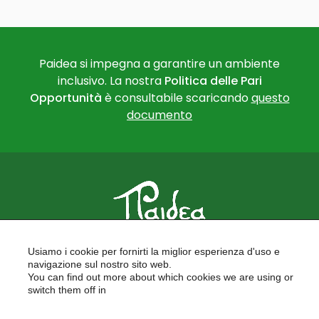
Paidea si impegna a garantire un ambiente
inclusivo. La nostra
Politica delle Pari
Opportunità
è consultabile scaricando
questo
documento
PAIDEA
Usiamo i cookie per fornirti la miglior esperienza d'uso e
FORMAZIONE PER LE SCUOLE
navigazione sul nostro sito web.
FORMAZIONE PROFESSIONALE
You can find out more about which cookies we are using or
PROGETTI EUROPEI
switch them off in
LAVORA CON NOI
settings