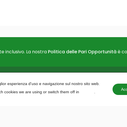
e inclusivo. La nostra
Politica delle Pari Opportunità
è co
PAIDEA
AREAS O
iglior esperienza d'uso e navigazione sul nostro sito web.
About us
Projects 
Acc
h cookies we are using or switch them off in
settings
.
Contacts
institutio
Training 
Education
Planning
Programm
Hackath