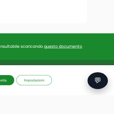
nsultabile scaricando
questo documento
F EXPERTISE
EU PROJECTS
💬
for educational
etta
Impostazioni
Erasmus+ Courses and
ns
Training
for teachers
GAME – Videogame to
al trips
improve mental health
 and reporting
PLAY: Protect, learn, engage,
ing kits
enjoy
ons
GAD: a new way of teaching