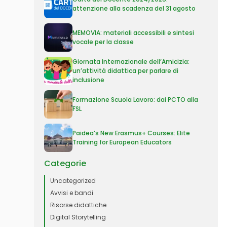
attenzione alla scadenza del 31 agosto
MEMOVIA: materiali accessibili e sintesi
vocale per la classe
Giornata Internazionale dell’Amicizia:
un’attività didattica per parlare di
inclusione
Formazione Scuola Lavoro: dai PCTO alla
FSL
Paidea’s New Erasmus+ Courses: Elite
Training for European Educators
Categorie
Uncategorized
Avvisi e bandi
Risorse didattiche
Digital Storytelling