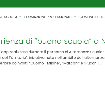
NE SCUOLA
FORMAZIONE PROFESSIONALE
COMUNI ED ETS
CATALOGHI
FORMAZIONE FINANZIATA
PROGETTI PER ISTITUTI
HACKATHON PER AZIENDE
rienza di “buona scuola” a
SCOLASTICI
INTELLIGENZA ARTIFICIALE
ERASMUS+ MOBILITÀ
o app realizzata durante il percorso di Alternanza Scuola
CYBERSECURITY
 del Territorio”, iniziativa nata nell’ambito dell’alterna
FSL/PCTO
uperiore coinvolti: “Cuomo- Milone”, “Marconi” e “Pucci” […]
SOFT SKILL E MANAGEMENT
PROGETTI PNRR
ROBOTICA E IOT
FORMAZIONE PER DOCENTI
ESG E SOSTENIBILITÀ
PROGETTAZIONE E
FORMAZIONE SU MISURA
RENDICONTAZIONE
VIAGGI D’ISTRUZIONE