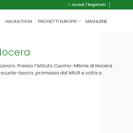
Accedi / Registrati
HACKATHON
PROGETTI EUROPEI
MAGAZINE
G.A.D.
P.L.A.Y.
 Nocera
G.A.M.E.
-Lavoro. Presso l’Istituto Cuomo-Milone di Nocera
SPEAK UP FOR YOURSELF
nza scuola-lavoro, promossa dal MIUR e volta a