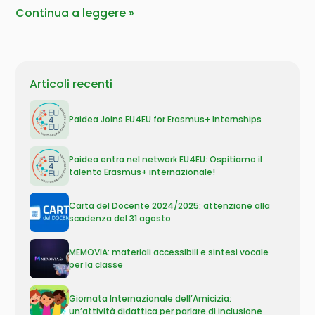
Continua a leggere
Articoli recenti
Paidea Joins EU4EU for Erasmus+ Internships
Paidea entra nel network EU4EU: Ospitiamo il
talento Erasmus+ internazionale!
Carta del Docente 2024/2025: attenzione alla
scadenza del 31 agosto
MEMOVIA: materiali accessibili e sintesi vocale
per la classe
Giornata Internazionale dell’Amicizia:
un’attività didattica per parlare di inclusione