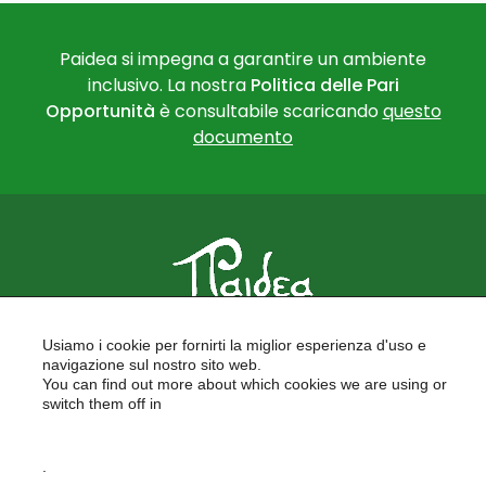
Paidea si impegna a garantire un ambiente
inclusivo. La nostra
Politica delle Pari
Opportunità
è consultabile scaricando
questo
documento
PAIDEA
Usiamo i cookie per fornirti la miglior esperienza d'uso e
FORMAZIONE PER LE SCUOLE
navigazione sul nostro sito web.
FORMAZIONE PROFESSIONALE
You can find out more about which cookies we are using or
PROGETTI EUROPEI
switch them off in
LAVORA CON NOI
settings
.