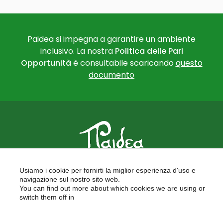
Paidea si impegna a garantire un ambiente
inclusivo. La nostra
Politica delle Pari
Opportunità
è consultabile scaricando
questo
documento
PAIDEA
Usiamo i cookie per fornirti la miglior esperienza d'uso e
FORMAZIONE PER LE SCUOLE
navigazione sul nostro sito web.
FORMAZIONE PROFESSIONALE
You can find out more about which cookies we are using or
PROGETTI EUROPEI
switch them off in
LAVORA CON NOI
settings