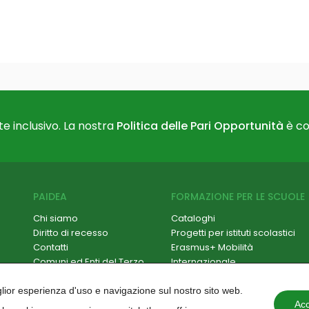
e inclusivo. La nostra
Politica delle Pari Opportunità
è co
PAIDEA
FORMAZIONE PER LE SCUOLE
Chi siamo
Cataloghi
Diritto di recesso
Progetti per istituti scolastici
Contatti
Erasmus+ Mobilità
Comuni ed Enti del Terzo
Internazionale
Settore
Formazione Scuola-Lavoro /
Hackathon
PCTO
iglior esperienza d'uso e navigazione sul nostro sito web.
Paidea Magazine
Progetti PNRR
Acc