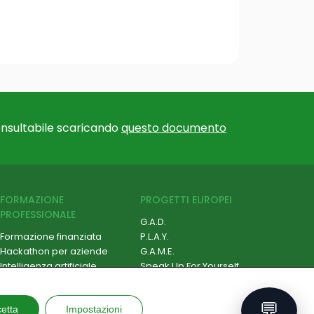
nsultabile scaricando
questo documento
FORMAZIONE
PROGETTI EUROPEI
PROFESSIONALE
G.A.D.
Formazione finanziata
P.L.A.Y.
Hackathon per aziende
G.A.M.E.
Intelligenza artificiale
Speak Up For Yourself
Cybersecurity
Robotica e IoT
💬
etta
Soft Skill e Management
Impostazioni