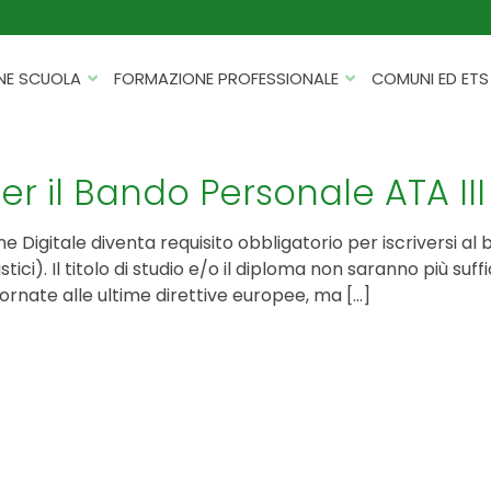
NE SCUOLA
FORMAZIONE PROFESSIONALE
COMUNI ED ETS
CATALOGHI
FORMAZIONE FINANZIATA
PROGETTI PER ISTITUTI
HACKATHON PER AZIENDE
er il Bando Personale ATA III
SCOLASTICI
INTELLIGENZA ARTIFICIALE
ERASMUS+ MOBILITÀ
ne Digitale diventa requisito obbligatorio per iscriversi a
CYBERSECURITY
stici). Il titolo di studio e/o il diploma non saranno più su
FSL/PCTO
ornate alle ultime direttive europee, ma […]
SOFT SKILL E MANAGEMENT
PROGETTI PNRR
ROBOTICA E IOT
FORMAZIONE PER DOCENTI
ESG E SOSTENIBILITÀ
PROGETTAZIONE E
FORMAZIONE SU MISURA
RENDICONTAZIONE
VIAGGI D’ISTRUZIONE