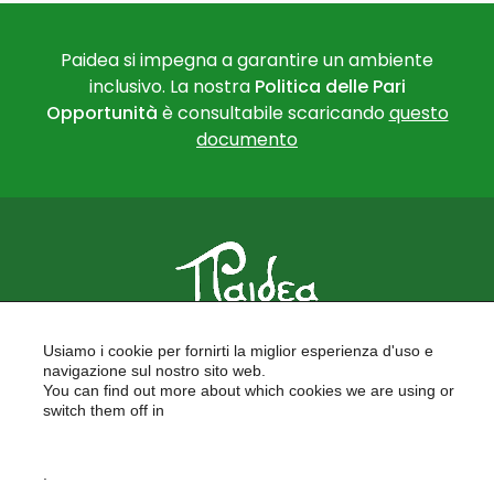
Paidea si impegna a garantire un ambiente
inclusivo. La nostra
Politica delle Pari
Opportunità
è consultabile scaricando
questo
documento
PAIDEA
Usiamo i cookie per fornirti la miglior esperienza d'uso e
FORMAZIONE PER LE SCUOLE
navigazione sul nostro sito web.
FORMAZIONE PROFESSIONALE
You can find out more about which cookies we are using or
PROGETTI EUROPEI
switch them off in
LAVORA CON NOI
settings
.