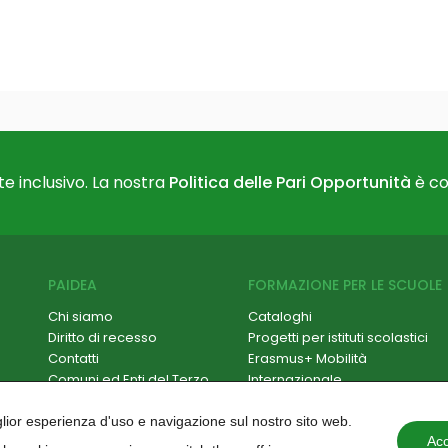
e inclusivo. La nostra
Politica delle Pari Opportunità
è co
PAIDEA
FORMAZIONE PER LE SCUOLE
Chi siamo
Cataloghi
Diritto di recesso
Progetti per istituti scolastici
Contatti
Erasmus+ Mobilità
Comuni ed Enti del Terzo
Internazionale
Settore
Formazione Scuola-Lavoro /
Hackathon
PCTO
iglior esperienza d'uso e navigazione sul nostro sito web.
Paidea Magazine
Progetti PNRR
Acc