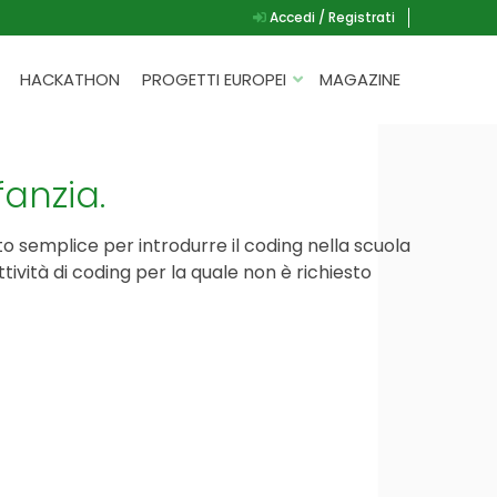
Accedi / Registrati
HACKATHON
PROGETTI EUROPEI
MAGAZINE
G.A.D.
P.L.A.Y.
fanzia.
G.A.M.E.
 semplice per introdurre il coding nella scuola
SPEAK UP FOR YOURSELF
ttività di coding per la quale non è richiesto