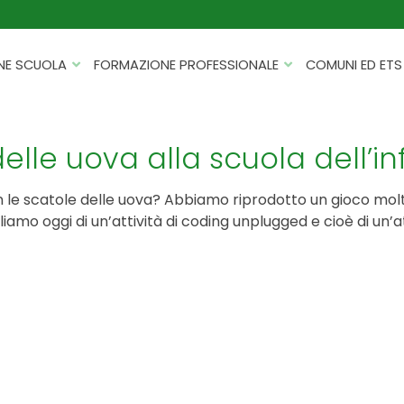
NE SCUOLA
FORMAZIONE PROFESSIONALE
COMUNI ED ETS
CATALOGHI
FORMAZIONE FINANZIATA
PROGETTI PER ISTITUTI
HACKATHON PER AZIENDE
lle uova alla scuola dell’in
SCOLASTICI
INTELLIGENZA ARTIFICIALE
ERASMUS+ MOBILITÀ
 le scatole delle uova? Abbiamo riprodotto un gioco molto
CYBERSECURITY
rliamo oggi di un’attività di coding unplugged e cioè di un’a
FSL/PCTO
SOFT SKILL E MANAGEMENT
PROGETTI PNRR
ROBOTICA E IOT
FORMAZIONE PER DOCENTI
ESG E SOSTENIBILITÀ
PROGETTAZIONE E
FORMAZIONE SU MISURA
RENDICONTAZIONE
VIAGGI D’ISTRUZIONE