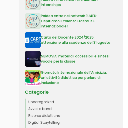
Internships
Paidea entra nel network EU4EU:
Ospitiamo il talento Erasmus+
internazionale!
Carta del Docente 2024/2025:
attenzione alla scadenza del 31 agosto
MEMOVIA: materiali accessibili e sintesi
vocale per la classe
Giornata Internazionale dell’Amicizia:
un’attività didattica per parlare di
inclusione
Categorie
Uncategorized
Avvisi e bandi
Risorse didattiche
Digital Storytelling