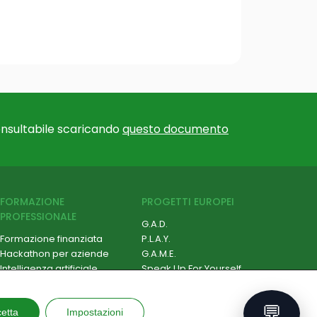
nsultabile scaricando
questo documento
FORMAZIONE
PROGETTI EUROPEI
PROFESSIONALE
G.A.D.
Formazione finanziata
P.L.A.Y.
Hackathon per aziende
G.A.M.E.
Intelligenza artificiale
Speak Up For Yourself
Cybersecurity
Robotica e IoT
💬
etta
Soft Skill e Management
Impostazioni