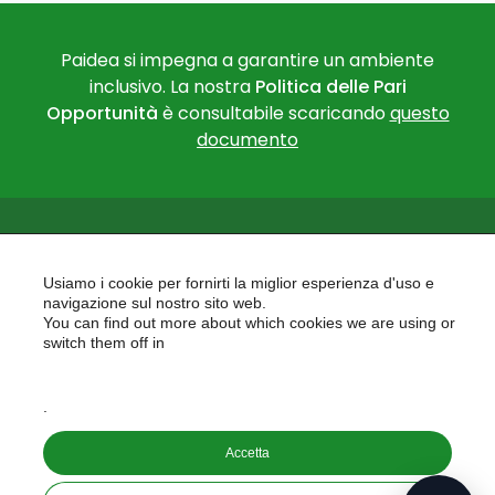
Paidea si impegna a garantire un ambiente
inclusivo. La nostra
Politica delle Pari
Opportunità
è consultabile scaricando
questo
documento
Usiamo i cookie per fornirti la miglior esperienza d'uso e
navigazione sul nostro sito web.
You can find out more about which cookies we are using or
PAIDEA
switch them off in
AREAS OF EXPERTISE
settings
EU PROJECTS
.
Accetta
Copyright © 2026
PAIDEA S.A.S. - Capitale sociale 10.000€ i.v.