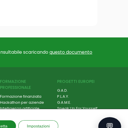
nsultabile scaricando
questo documento
FORMAZIONE
PROGETTI EUROPEI
PROFESSIONALE
G.A.D.
Formazione finanziata
P.L.A.Y.
Hackathon per aziende
G.A.M.E.
Intelligenza artificiale
Speak Up For Yourself
Cybersecurity
Robotica e IoT
💬
etta
Soft Skill e Management
Impostazioni