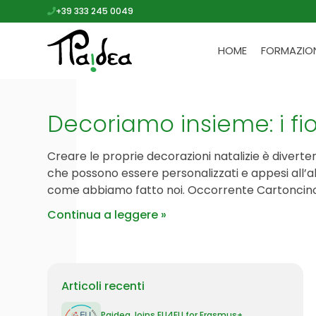
+39 333 245 0049
HOME
FORMAZIO
Decoriamo insieme: i fi
Creare le proprie decorazioni natalizie è diverte
che possono essere personalizzati e appesi all’alb
come abbiamo fatto noi. Occorrente Cartoncino d
Continua a leggere
Articoli recenti
Paidea Joins EU4EU for Erasmus+