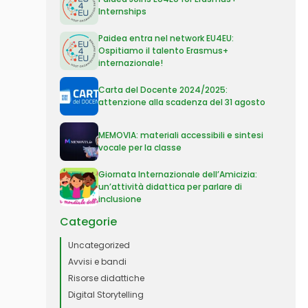
Internships
Paidea entra nel network EU4EU:
Ospitiamo il talento Erasmus+
internazionale!
Carta del Docente 2024/2025:
attenzione alla scadenza del 31 agosto
MEMOVIA: materiali accessibili e sintesi
vocale per la classe
Giornata Internazionale dell’Amicizia:
un’attività didattica per parlare di
inclusione
Categorie
Uncategorized
Avvisi e bandi
Risorse didattiche
Digital Storytelling