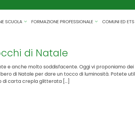
NE SCUOLA
FORMAZIONE PROFESSIONALE
COMUNI ED ETS
CATALOGHI
FORMAZIONE FINANZIATA
PROGETTI PER ISTITUTI
HACKATHON PER AZIENDE
occhi di Natale
SCOLASTICI
INTELLIGENZA ARTIFICIALE
ERASMUS+ MOBILITÀ
nte e anche molto soddisfacente. Oggi vi proponiamo dei be
CYBERSECURITY
ero di Natale per dare un tocco di luminosità. Potete util
FSL/PCTO
i carta crepla glitterata […]
SOFT SKILL E MANAGEMENT
PROGETTI PNRR
ROBOTICA E IOT
FORMAZIONE PER DOCENTI
ESG E SOSTENIBILITÀ
PROGETTAZIONE E
FORMAZIONE SU MISURA
RENDICONTAZIONE
VIAGGI D’ISTRUZIONE