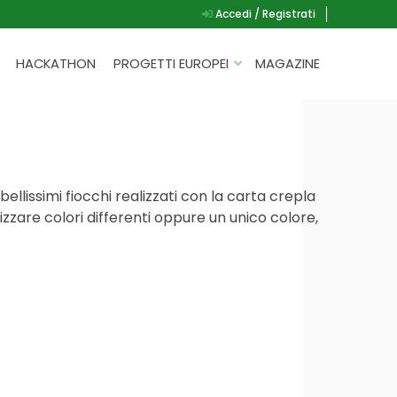
Accedi / Registrati
HACKATHON
PROGETTI EUROPEI
MAGAZINE
G.A.D.
P.L.A.Y.
G.A.M.E.
llissimi fiocchi realizzati con la carta crepla
SPEAK UP FOR YOURSELF
izzare colori differenti oppure un unico colore,