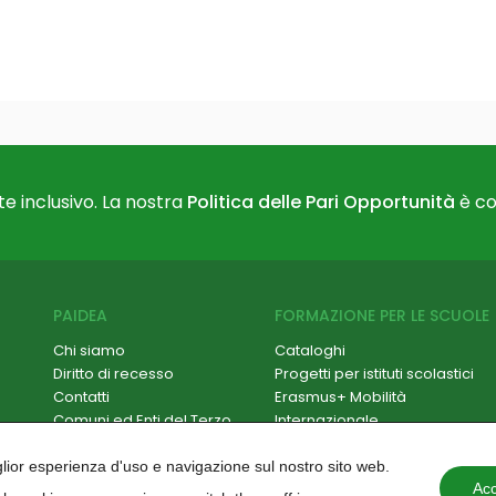
e inclusivo. La nostra
Politica delle Pari Opportunità
è co
PAIDEA
FORMAZIONE PER LE SCUOLE
Chi siamo
Cataloghi
Diritto di recesso
Progetti per istituti scolastici
Contatti
Erasmus+ Mobilità
Comuni ed Enti del Terzo
Internazionale
Settore
Formazione Scuola-Lavoro /
Hackathon
PCTO
iglior esperienza d'uso e navigazione sul nostro sito web.
Paidea Magazine
Progetti PNRR
Acc