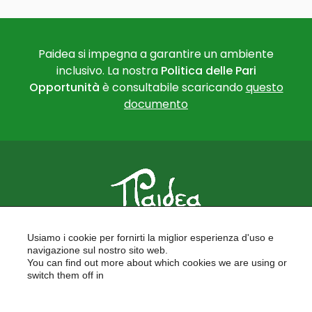
Paidea si impegna a garantire un ambiente
inclusivo. La nostra
Politica delle Pari
Opportunità
è consultabile scaricando
questo
documento
PAIDEA
Usiamo i cookie per fornirti la miglior esperienza d'uso e
FORMAZIONE PER LE SCUOLE
navigazione sul nostro sito web.
FORMAZIONE PROFESSIONALE
You can find out more about which cookies we are using or
PROGETTI EUROPEI
switch them off in
LAVORA CON NOI
settings