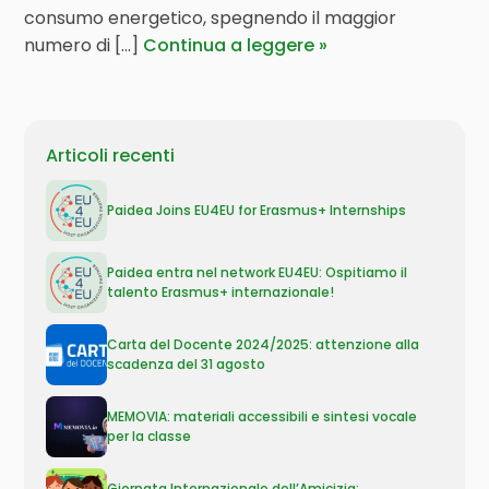
consumo energetico, spegnendo il maggior
numero di [...]
Continua a leggere
Articoli recenti
Paidea Joins EU4EU for Erasmus+ Internships
Paidea entra nel network EU4EU: Ospitiamo il
talento Erasmus+ internazionale!
Carta del Docente 2024/2025: attenzione alla
scadenza del 31 agosto
MEMOVIA: materiali accessibili e sintesi vocale
per la classe
Giornata Internazionale dell’Amicizia: