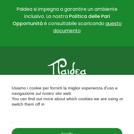
Paidea si impegna a garantire un ambiente
inclusivo. La nostra
Politica delle Pari
Opportunità
è consultabile scaricando
questo
documento
PAIDEA
Usiamo i cookie per fornirti la miglior esperienza d'uso e
FORMAZIONE PER LE SCUOLE
navigazione sul nostro sito web.
FORMAZIONE PROFESSIONALE
You can find out more about which cookies we are using or
PROGETTI EUROPEI
switch them off in
LAVORA CON NOI
settings
.
Copyright © 2026