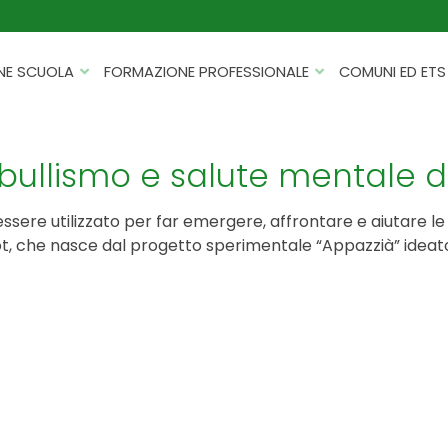
NE SCUOLA
FORMAZIONE PROFESSIONALE
COMUNI ED ETS
CATALOGHI
FORMAZIONE FINANZIATA
PROGETTI PER ISTITUTI
HACKATHON PER AZIENDE
bullismo e salute mentale d
SCOLASTICI
INTELLIGENZA ARTIFICIALE
ERASMUS+ MOBILITÀ
essere utilizzato per far emergere, affrontare e aiutare l
CYBERSECURITY
hroot, che nasce dal progetto sperimentale “Appazzià” ide
FSL/PCTO
SOFT SKILL E MANAGEMENT
PROGETTI PNRR
ROBOTICA E IOT
FORMAZIONE PER DOCENTI
ESG E SOSTENIBILITÀ
PROGETTAZIONE E
FORMAZIONE SU MISURA
RENDICONTAZIONE
VIAGGI D’ISTRUZIONE