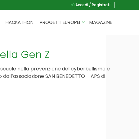
Accedi / Registrati
HACKATHON
PROGETTI EUROPEI
MAGAZINE
G.A.D.
P.L.A.Y.
ella Gen Z
G.A.M.E.
e scuole nella prevenzione del cyberbullismo e
SPEAK UP FOR YOURSELF
ato dall’associazione SAN BENEDETTO – APS di