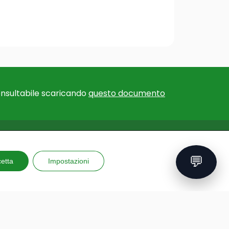
nsultabile scaricando
questo documento
F EXPERTISE
EU PROJECTS
💬
for educational
etta
Impostazioni
Erasmus+ Courses and
ns
Training
for teachers
GAME – Videogame to
al trips
improve mental health
 and reporting
PLAY: Protect, learn, engage,
ing kits
enjoy
ons
GAD: a new way of teaching