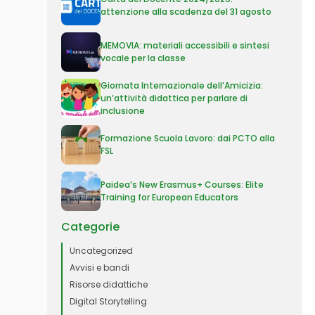
attenzione alla scadenza del 31 agosto
MEMOVIA: materiali accessibili e sintesi
vocale per la classe
Giornata Internazionale dell’Amicizia:
un’attività didattica per parlare di
inclusione
Formazione Scuola Lavoro: dai PCTO alla
FSL
Paidea’s New Erasmus+ Courses: Elite
Training for European Educators
Categorie
Uncategorized
Avvisi e bandi
Risorse didattiche
Digital Storytelling