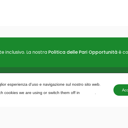
e inclusivo. La nostra
Politica delle Pari Opportunità
è co
PAIDEA
AREAS O
iglior esperienza d'uso e navigazione sul nostro sito web.
About us
Projects 
Acc
h cookies we are using or switch them off in
settings
.
Contacts
institutio
Training 
Education
Planning
Programm
Hackath