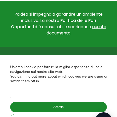
Paidea si impegna a garantire un ambiente
inclusivo. La nostra
Politica delle Pari
Opportunità
è consultabile scaricando
questo
documento
Usiamo i cookie per fornirti la miglior esperienza d'uso e
navigazione sul nostro sito web.
You can find out more about which cookies we are using or
PAIDEA
switch them off in
AREAS OF EXPERTISE
settings
EU PROJECTS
.
Accetta
Copyright © 2026
PAIDEA S.A.S. - Capitale sociale 10.000€ i.v.