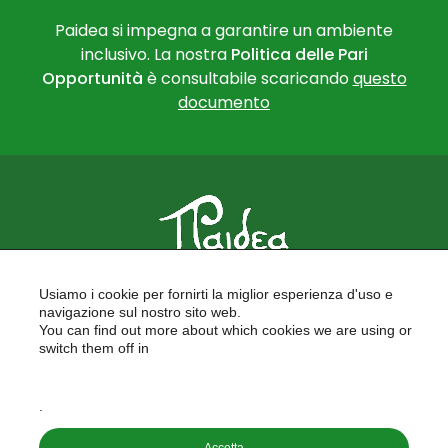
Paidea si impegna a garantire un ambiente
inclusivo. La nostra
Politica delle Pari
Opportunità
è consultabile scaricando
questo
documento
PAIDEA
Usiamo i cookie per fornirti la miglior esperienza d'uso e
FORMAZIONE PER LE SCUOLE
navigazione sul nostro sito web.
FORMAZIONE PROFESSIONALE
You can find out more about which cookies we are using or
PROGETTI EUROPEI
switch them off in
LAVORA CON NOI
settings
.
Copyright © 2026