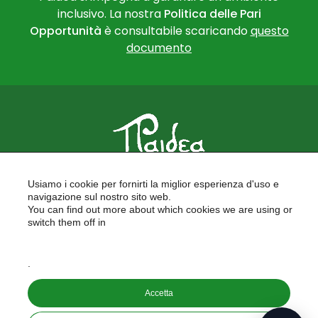
inclusivo. La nostra
Politica delle Pari
Opportunità
è consultabile scaricando
questo
documento
PAIDEA
Usiamo i cookie per fornirti la miglior esperienza d'uso e
FORMAZIONE PER LE SCUOLE
navigazione sul nostro sito web.
FORMAZIONE PROFESSIONALE
You can find out more about which cookies we are using or
PROGETTI EUROPEI
switch them off in
LAVORA CON NOI
settings
.
Copyright © 2026
Accetta
PAIDEA S.A.S. - Capitale sociale 10.000€ i.v.
Riproduzione Vietata