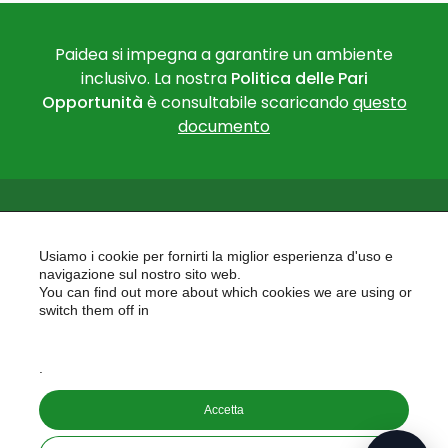
Paidea si impegna a garantire un ambiente
inclusivo. La nostra
Politica delle Pari
Opportunità
è consultabile scaricando
questo
documento
Usiamo i cookie per fornirti la miglior esperienza d'uso e
navigazione sul nostro sito web.
You can find out more about which cookies we are using or
PAIDEA
switch them off in
AREAS OF EXPERTISE
settings
EU PROJECTS
.
Accetta
Copyright © 2026
PAIDEA S.A.S. - Capitale sociale 10.000€ i.v.