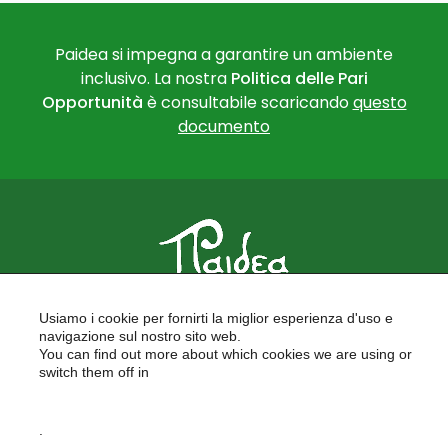
Paidea si impegna a garantire un ambiente
inclusivo. La nostra
Politica delle Pari
Opportunità
è consultabile scaricando
questo
documento
PAIDEA
Usiamo i cookie per fornirti la miglior esperienza d'uso e
FORMAZIONE PER LE SCUOLE
navigazione sul nostro sito web.
FORMAZIONE PROFESSIONALE
You can find out more about which cookies we are using or
PROGETTI EUROPEI
switch them off in
LAVORA CON NOI
settings
.