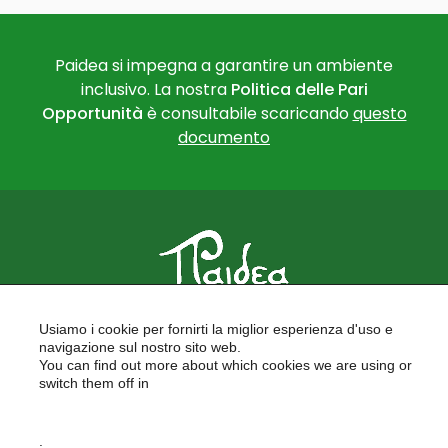
Paidea si impegna a garantire un ambiente
inclusivo. La nostra
Politica delle Pari
Opportunità
è consultabile scaricando
questo
documento
PAIDEA
Usiamo i cookie per fornirti la miglior esperienza d'uso e
FORMAZIONE PER LE SCUOLE
navigazione sul nostro sito web.
FORMAZIONE PROFESSIONALE
You can find out more about which cookies we are using or
PROGETTI EUROPEI
switch them off in
LAVORA CON NOI
settings
.