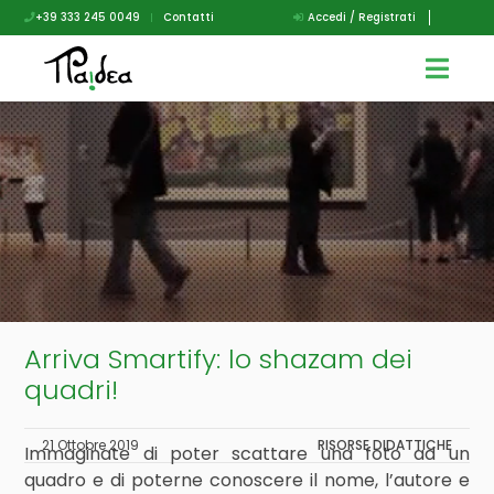
+39 333 245 0049
|
Contatti
Accedi / Registrati
Arriva Smartify: lo shazam dei
quadri!
21 Ottobre 2019
RISORSE DIDATTICHE
Immaginate di poter scattare una foto ad un
quadro e di poterne conoscere il nome, l’autore e