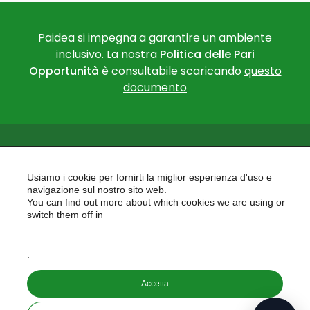
Paidea si impegna a garantire un ambiente
inclusivo. La nostra
Politica delle Pari
Opportunità
è consultabile scaricando
questo
documento
Usiamo i cookie per fornirti la miglior esperienza d'uso e
navigazione sul nostro sito web.
You can find out more about which cookies we are using or
PAIDEA
switch them off in
AREAS OF EXPERTISE
settings
EU PROJECTS
.
Accetta
Copyright © 2026
PAIDEA S.A.S. - Capitale sociale 10.000€ i.v.