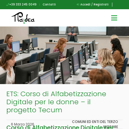
+39 333 245 0049
|
Contatti
Accedi / Registrati
ETS: Corso di Alfabetizzazione
Digitale per le donne – il
progetto Tecum
COMUNI ED ENTI DEL TERZO
6 Marzo 2026
Corso di
Alfabetizzazione Digitale
per
SETTORE