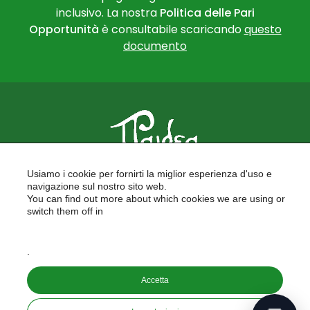
inclusivo. La nostra
Politica delle Pari
Opportunità
è consultabile scaricando
questo
documento
PAIDEA
Usiamo i cookie per fornirti la miglior esperienza d'uso e
FORMAZIONE PER LE SCUOLE
navigazione sul nostro sito web.
FORMAZIONE PROFESSIONALE
You can find out more about which cookies we are using or
PROGETTI EUROPEI
switch them off in
LAVORA CON NOI
settings
.
Copyright © 2026
Accetta
PAIDEA S.A.S. - Capitale sociale 10.000€ i.v.
Riproduzione Vietata