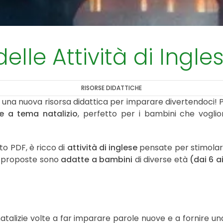
 delle Attività di Ingl
RISORSE DIDATTICHE
una nuova risorsa didattica per imparare divertendoci! P
ese a tema natalizio
, perfetto per i bambini che vogli
to PDF, è ricco di
attività di inglese
pensate per stimolare 
tà proposte sono
adatte a bambini
di diverse età
(dai 6 a
i natalizie volte a far imparare parole nuove e a fornire u