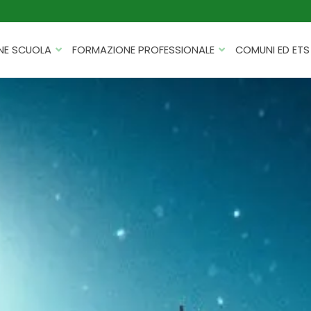
NE SCUOLA
FORMAZIONE PROFESSIONALE
COMUNI ED ETS
CATALOGHI
FORMAZIONE FINANZIATA
PROGETTI PER ISTITUTI
HACKATHON PER AZIENDE
SCOLASTICI
INTELLIGENZA ARTIFICIALE
ERASMUS+ MOBILITÀ
CYBERSECURITY
FSL/PCTO
SOFT SKILL E MANAGEMENT
PROGETTI PNRR
ROBOTICA E IOT
FORMAZIONE PER DOCENTI
ESG E SOSTENIBILITÀ
PROGETTAZIONE E
FORMAZIONE SU MISURA
RENDICONTAZIONE
VIAGGI D’ISTRUZIONE