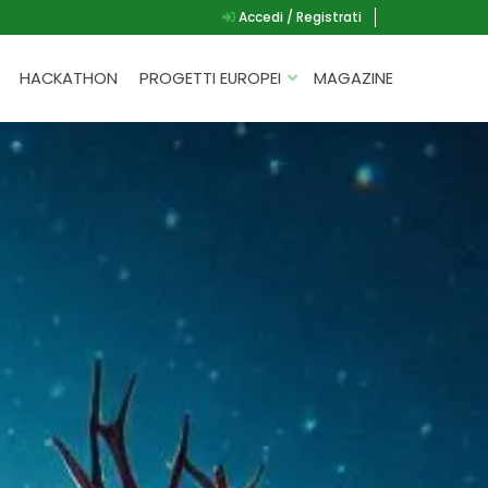
Accedi / Registrati
HACKATHON
PROGETTI EUROPEI
MAGAZINE
G.A.D.
P.L.A.Y.
G.A.M.E.
SPEAK UP FOR YOURSELF