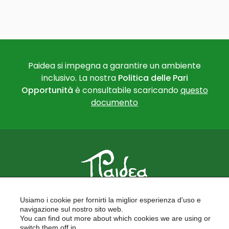
Paidea si impegna a garantire un ambiente
inclusivo. La nostra
Politica delle Pari
Opportunità
è consultabile scaricando
questo
documento
PAIDEA
Usiamo i cookie per fornirti la miglior esperienza d'uso e
FORMAZIONE PER LE SCUOLE
navigazione sul nostro sito web.
FORMAZIONE PROFESSIONALE
You can find out more about which cookies we are using or
PROGETTI EUROPEI
switch them off in