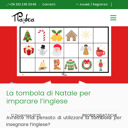
+39 333 245 0049
|
Contatti
Accedi / Registrati
La tombola di Natale per
imparare l’inglese
12 Dicembre 2025
RISORSE DIDATTICHE
Avreste mai pensato di utilizzare la
tombola
per
insegnare l’inglese?