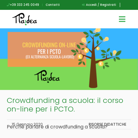
+39 333 245 0049
|
Contatti
Accedi / Registrati
Crowdfunding a scuola: il corso
on-line per i PCTO.
15 Gennaio 2020
RISORSE DIDATTICHE
Perchè parlare di crowdfunding a scuola?