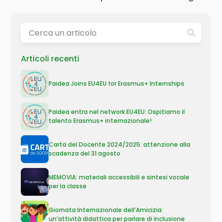
Articoli recenti
Paidea Joins EU4EU for Erasmus+ Internships
Paidea entra nel network EU4EU: Ospitiamo il
talento Erasmus+ internazionale!
Carta del Docente 2024/2025: attenzione alla
scadenza del 31 agosto
MEMOVIA: materiali accessibili e sintesi vocale
per la classe
Giornata Internazionale dell’Amicizia:
un’attività didattica per parlare di inclusione