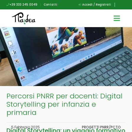
+39 333 245 0049
|
Contatti
Accedi / Registrati
Percorsi PNRR per docenti: Digital
Storytelling per infanzia e
primaria
5 Febbraio 2025
PROGETTI PNRR/PCTO
Digital Storytelling: un viaggio formativo