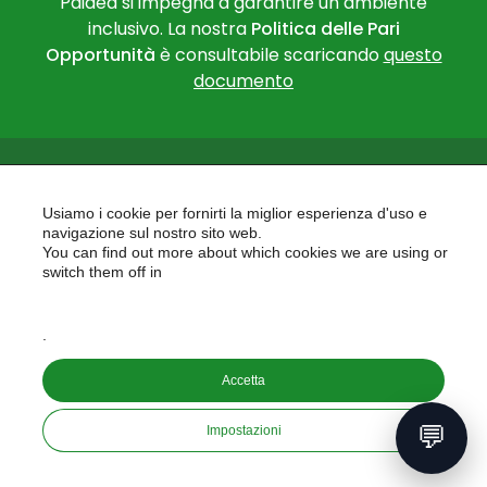
Paidea si impegna a garantire un ambiente
inclusivo. La nostra
Politica delle Pari
Opportunità
è consultabile scaricando
questo
documento
Usiamo i cookie per fornirti la miglior esperienza d'uso e
navigazione sul nostro sito web.
You can find out more about which cookies we are using or
PAIDEA
switch them off in
AREAS OF EXPERTISE
settings
EU PROJECTS
.
Accetta
Copyright © 2026
PAIDEA S.A.S. - Capitale sociale 10.000€ i.v.
💬
Impostazioni
Riproduzione Vietata
developed by
aeris
labs