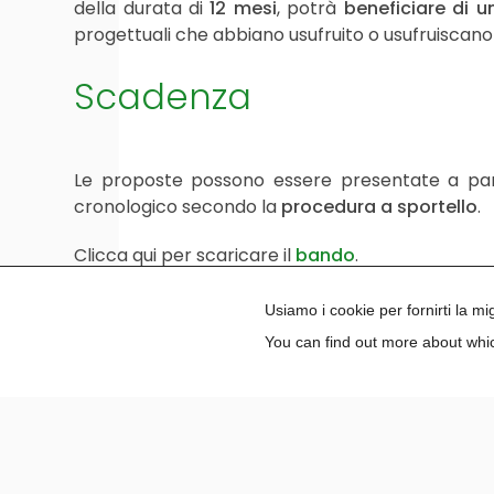
della durata di
12 mesi
, potrà
beneficiare di 
progettuali che abbiano usufruito o usufruiscano d
Scadenza
Le proposte possono essere presentate a pa
cronologico secondo la
procedura a sportello
.
Clicca qui per scaricare il
bando
.
Clicca qui per
maggiori informazioni
.
Usiamo i cookie per fornirti la m
You can find out more about whic
Articoli recenti
Carta del Docente 2024/2025: