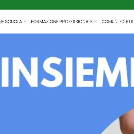
NE SCUOLA
FORMAZIONE PROFESSIONALE
COMUNI ED ETS
CATALOGHI
FORMAZIONE FINANZIATA
PROGETTI PER ISTITUTI
HACKATHON PER AZIENDE
SCOLASTICI
INTELLIGENZA ARTIFICIALE
ERASMUS+ MOBILITÀ
CYBERSECURITY
FSL/PCTO
SOFT SKILL E MANAGEMENT
PROGETTI PNRR
ROBOTICA E IOT
FORMAZIONE PER DOCENTI
ESG E SOSTENIBILITÀ
PROGETTAZIONE E
FORMAZIONE SU MISURA
RENDICONTAZIONE
VIAGGI D’ISTRUZIONE