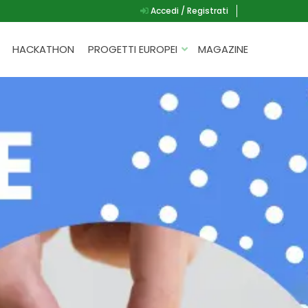
Accedi / Registrati
HACKATHON
PROGETTI EUROPEI
MAGAZINE
G.A.D.
P.L.A.Y.
G.A.M.E.
SPEAK UP FOR YOURSELF