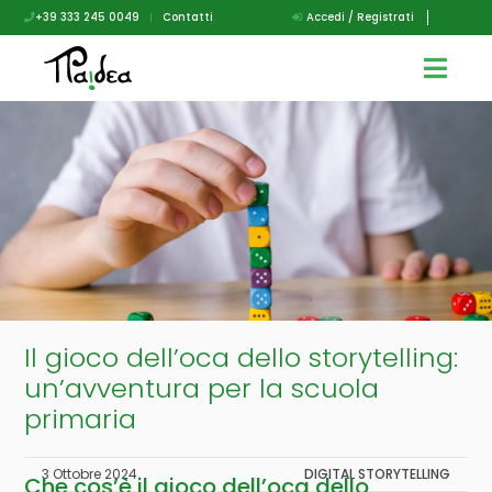
+39 333 245 0049
|
Contatti
Accedi / Registrati
Il gioco dell’oca dello storytelling:
un’avventura per la scuola
primaria
3 Ottobre 2024
DIGITAL STORYTELLING
Che cos’è il gioco dell’oca dello