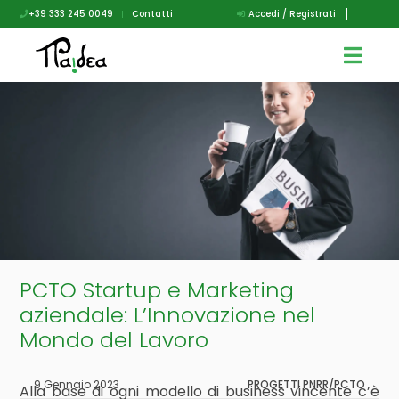
+39 333 245 0049
|
Contatti
Accedi / Registrati
PCTO Startup e Marketing
aziendale: L’Innovazione nel
Mondo del Lavoro
9 Gennaio 2023
PROGETTI PNRR/PCTO
Alla base di ogni modello di business vincente c’è