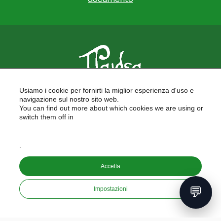
PAIDEA
Usiamo i cookie per fornirti la miglior esperienza d'uso e
FORMAZIONE PER LE SCUOLE
navigazione sul nostro sito web.
FORMAZIONE PROFESSIONALE
You can find out more about which cookies we are using or
PROGETTI EUROPEI
switch them off in
LAVORA CON NOI
settings
.
Copyright © 2026
Accetta
PAIDEA S.A.S. - Capitale sociale 10.000€ i.v.
Riproduzione Vietata
💬
Impostazioni
Informativa sulla privacy
developed by
aeris
labs