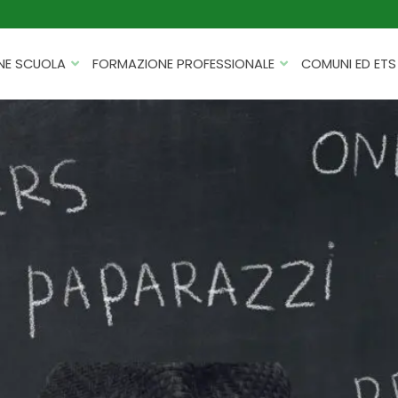
NE SCUOLA
FORMAZIONE PROFESSIONALE
COMUNI ED ETS
CATALOGHI
FORMAZIONE FINANZIATA
PROGETTI PER ISTITUTI
HACKATHON PER AZIENDE
SCOLASTICI
INTELLIGENZA ARTIFICIALE
ERASMUS+ MOBILITÀ
CYBERSECURITY
FSL/PCTO
SOFT SKILL E MANAGEMENT
PROGETTI PNRR
ROBOTICA E IOT
FORMAZIONE PER DOCENTI
ESG E SOSTENIBILITÀ
PROGETTAZIONE E
FORMAZIONE SU MISURA
RENDICONTAZIONE
VIAGGI D’ISTRUZIONE