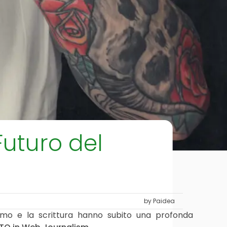
Futuro del
by Paidea
lismo e la scrittura hanno subito una profonda