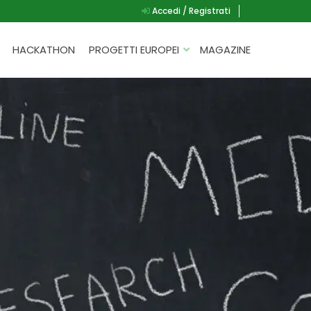
Accedi / Registrati
HACKATHON
PROGETTI EUROPEI
MAGAZINE
G.A.D.
P.L.A.Y.
G.A.M.E.
SPEAK UP FOR YOURSELF