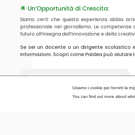
🌟 Un’Opportunità di Crescita:
Siamo certi che questa esperienza abbia arric
professionale nel giornalismo. Le competenze a
futuro all’insegna dell’innovazione e della creativ
Se sei un docente o un dirigente scolastico e
informazioni. Scopri come Paidea può aiutare l
Usiamo i cookie per fornirti la m
Articoli recenti
You can find out more about whic
Paidea Joins EU4EU for Erasmus+
Internships
Paidea entra nel network EU4EU:
Ospitiamo il talento Erasmus+