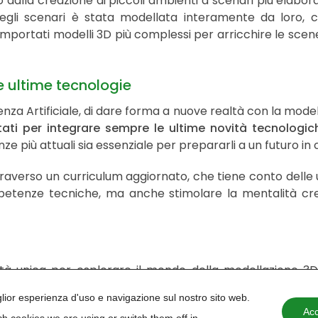
 dalla creazione di piccoli ambienti a scenari più elaborati,
gli scenari è stata modellata interamente da loro, con
i importati modelli 3D più complessi per arricchire le sc
 ultime tecnologie
lligenza Artificiale, di dare forma a nuove realtà con la mod
tati per integrare sempre le ultime novità tecnologic
e più attuali sia essenziale per prepararli a un futuro in
ttraverso un curriculum aggiornato, che tiene conto delle
mpetenze tecniche, ma anche stimolare la mentalità cre
unità unica per esplorare il mondo della modellazione 3
ubito
! Saremo lieti di fornirti il nostro catalogo completo
iglior esperienza d'uso e navigazione sul nostro sito web.
Acc