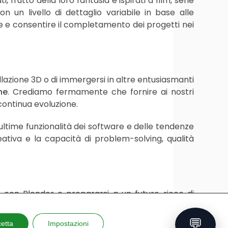
 frutto della loro fantasia e ispirati a film, serie
 un livello di dettaglio variabile in base alle
ene e consentire il completamento dei progetti nei
ellazione 3D o di immergersi in altre entusiasmanti
he
. Crediamo fermamente che fornire ai nostri
 continua evoluzione.
 ultime funzionalità dei software e delle tendenze
ativa e la capacità di problem-solving, qualità
D con Blender e prepararsi a un futuro ricco di
 delle attività PNRR e PCTO, pensate per ispirare e
💬
etta
Impostazioni