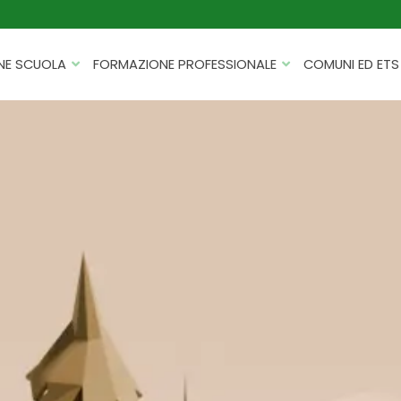
NE SCUOLA
FORMAZIONE PROFESSIONALE
COMUNI ED ETS
CATALOGHI
FORMAZIONE FINANZIATA
PROGETTI PER ISTITUTI
HACKATHON PER AZIENDE
SCOLASTICI
INTELLIGENZA ARTIFICIALE
ERASMUS+ MOBILITÀ
CYBERSECURITY
FSL/PCTO
SOFT SKILL E MANAGEMENT
PROGETTI PNRR
ROBOTICA E IOT
FORMAZIONE PER DOCENTI
ESG E SOSTENIBILITÀ
PROGETTAZIONE E
FORMAZIONE SU MISURA
RENDICONTAZIONE
VIAGGI D’ISTRUZIONE