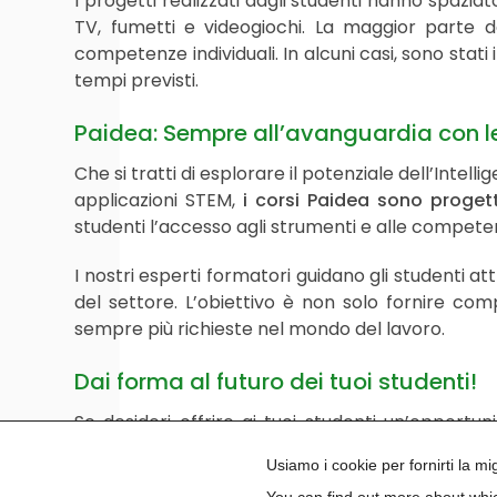
I progetti realizzati dagli studenti hanno spaziato
TV, fumetti e videogiochi. La maggior parte de
competenze individuali. In alcuni casi, sono stat
tempi previsti.
Paidea: Sempre all’avanguardia con le
Che si tratti di esplorare il potenziale dell’Inte
applicazioni STEM,
i corsi Paidea sono proget
studenti l’accesso agli strumenti e alle competenz
I nostri esperti formatori guidano gli studenti a
del settore. L’obiettivo è non solo fornire co
sempre più richieste nel mondo del lavoro.
Dai forma al futuro dei tuoi studenti!
Se desideri offrire ai tuoi studenti un’opport
possibilità creative e professionali,
contattaci s
Usiamo i cookie per fornirti la m
formare i talenti di domani!