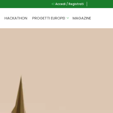
Accedi / Registrati
HACKATHON
PROGETTI EUROPEI
MAGAZINE
G.A.D.
P.L.A.Y.
G.A.M.E.
SPEAK UP FOR YOURSELF