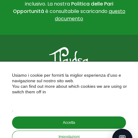
inclusivo. La nostra
Politica delle Pari
Opportunità
è consultabile scaricando
questo
documento
PAIDEA
Usiamo i cookie per fornirti la miglior esperienza d'uso e
FORMAZIONE PER LE SCUOLE
navigazione sul nostro sito web.
FORMAZIONE PROFESSIONALE
You can find out more about which cookies we are using or
PROGETTI EUROPEI
switch them off in
LAVORA CON NOI
settings
.
Copyright © 2026
Accetta
PAIDEA S.A.S. - Capitale sociale 10.000€ i.v.
Riproduzione Vietata
Impostazioni