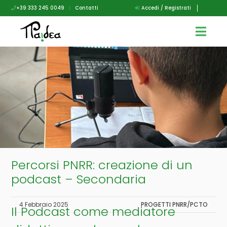
+39 333 245 0049
|
Contatti
Accedi / Registrati
Percorsi PNRR: creazione di un
podcast – Secondaria
4 Febbraio 2025
PROGETTI PNRR/PCTO
Il Podcast come mediatore